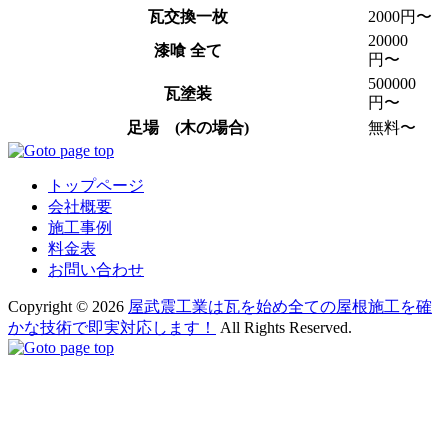
瓦交換一枚
2000円〜
20000
漆喰 全て
円〜
500000
瓦塗装
円〜
足場 (木の場合)
無料〜
トップページ
会社概要
施工事例
料金表
お問い合わせ
Copyright © 2026
屋武震工業は瓦を始め全ての屋根施工を確
かな技術で即実対応します！
All Rights Reserved.